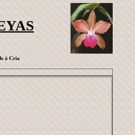
EYAS
s à Cria