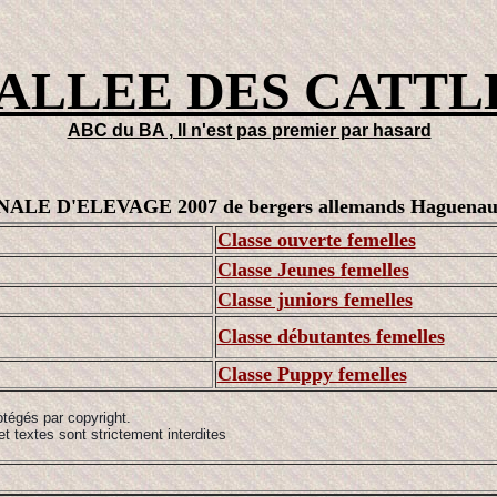
VALLEE DES CATTL
ABC du BA , Il n'est pas premier par hasard
 D'ELEVAGE 2007 de bergers allemands Haguenau (S
Classe ouverte femelles
Classe Jeunes femelles
Classe juniors femelles
Classe débutantes femelles
Classe Puppy femelles
otégés par copyright.
t textes sont strictement interdites