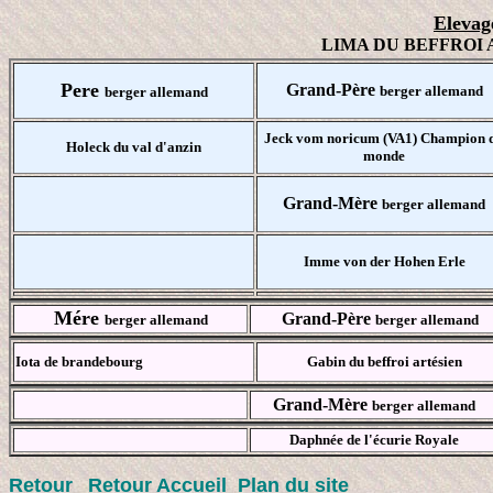
E
levag
LIMA DU BEFFROI AR
Pere
Grand-Père
berger allemand
berger allemand
Jeck vom noricum (VA1) Champion 
Holeck du val d'anzin
monde
Grand-Mère
berger allemand
Imme von der Hohen Erle
Mére
Grand-Père
berger allemand
berger allemand
Iota de brandebourg
Gabin du beffroi artésien
Grand-Mère
berger allemand
Daphnée de l'écurie Royale
Retour
Retour Accueil
Plan du site