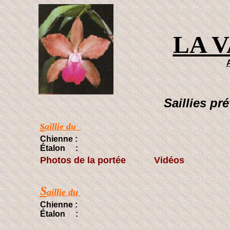
LA 
Saillies pr
s
aillie du
Chienne :
Étalon :
Photos de la portée Vidéos
S
aillie du
Chienne :
Étalon :