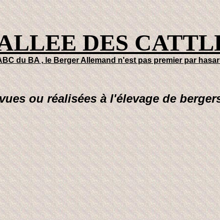
VALLEE DES CATTL
ABC du BA , le Berger Allemand n'est pas premier par hasa
évues ou réalisées à l'élevage de berge