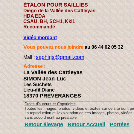
ÉTALON POUR SAILLIES
Diego de la Vallée des Cattleyas
HDA EDA
CSAU, BH, SCH1, Kkl1
Recommandé
Vidéo mordant
V
ous pouvez nous joindre
au 06 44 02 05 32
saphirjs@gmail.com
Mail :
A
dresse :
La Vallée des Cattleyas
SIMON Jean-Luc
Les Suchets
Lieu-dit Diane
18370 PREVERANGES
Droits d'auteurs et Copyrights
Toutes les images, photos, vidéos et textes sur ce site sont pr
La reproduction et l'exploitation de ces images, photos, vidéos 
sans accord écrit au préalable
Retour élevage
Retour Accueil
Portées