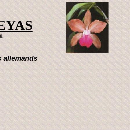
EYAS
rd
rs allemands