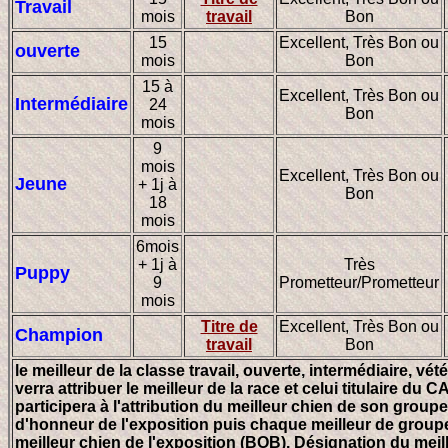
Travail
mois
travail
Bon
15
Excellent, Très Bon ou
ouverte
mois
Bon
15 à
Excellent, Très Bon ou
Intermédiaire
24
Bon
mois
9
mois
Excellent, Très Bon ou
Jeune
+ 1j à
Bon
18
mois
6mois
+ 1j à
Très
Puppy
9
Prometteur/Prometteur
mois
Titre de
Excellent, Très Bon ou
Champion
travail
Bon
le meilleur de la classe travail, ouverte, intermédiaire, vét
verra attribuer le meilleur de la race et celui titulaire du 
participera à l'attribution du meilleur chien de son groupe
d'honneur de l'exposition puis chaque meilleur de group
meilleur chien de l'exposition (BOB). Désignation du mei