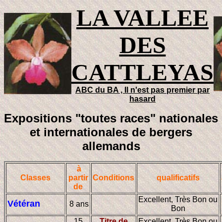
LA VALLEE
DES
CATTLEYAS
ABC du BA , Il n'est pas premier par
hasard
Expositions "toutes races" nationales
et internationales de bergers
allemands
à
Classes
partir
Conditions
qualificatifs
de
Excellent, Très Bon ou
Vétéran
8 ans
Bon
15
Titre de
Excellent, Très Bon ou