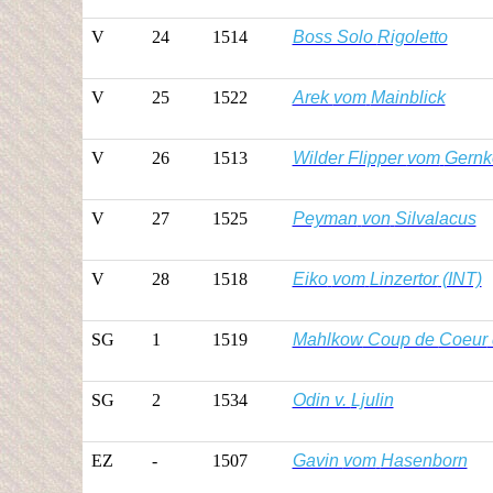
V
24
1514
Boss Solo
Rigoletto
V
25
1522
Arek
vom
Mainblick
V
26
1513
Wilder Flipper
vom
Gernk
V
27
1525
Peyman
von
Silvalacus
V
28
1518
Eiko
vom
Linzertor
(INT)
SG
1
1519
Mahlkow
Coup de
Coeur
SG
2
1534
Odin v.
Ljulin
EZ
-
1507
Gavin
vom
Hasenborn