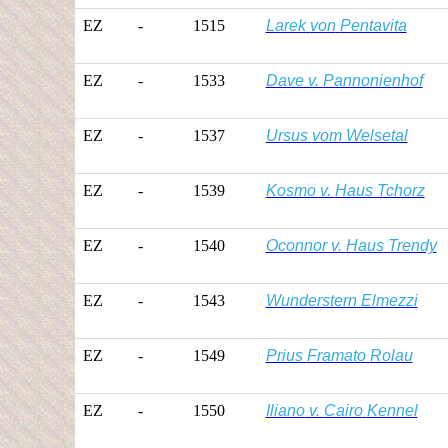
EZ
-
1515
Larek
von
Pentavita
EZ
-
1533
Dave v.
Pannonienhof
EZ
-
1537
Ursus
vom
Welsetal
EZ
-
1539
Kosmo
v.
Haus
Tchorz
EZ
-
1540
Oconnor
v.
Haus
Trendy
EZ
-
1543
Wunderstern
Elmezzi
EZ
-
1549
Prius
Framato
Rolau
EZ
-
1550
Iliano
v.
Cairo
Kennel