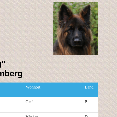
g"
mberg
Wohnort
Land
Geel
B
Winden
D