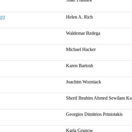
rg
Helen A.
Rich
Waldemar
Bzdega
Michael Hacker
Karen
Bartosh
Joachim
Wozniack
Sherif
Ibrahim
Ahmed
Sewilam
Ka
Georgios
Dimitrios
Priniotakis
Karla
Grunow