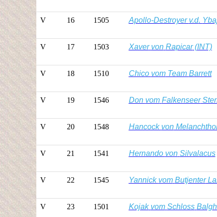
V
16
1505
Apollo-Destroyer
v.d
.
Yba
V
17
1503
Xaver
von
Rapicar
(INT)
V
18
1510
Chico
vom
Team
Barrett
V
19
1546
Don
vom
Falkenseer
Ster
V
20
1548
Hancock
von
Melanchtho
V
21
1541
Hernando
von
Silvalacus
V
22
1545
Yannick
vom
Butjenter
La
V
23
1501
Kojak
vom
Schloss
Balgh