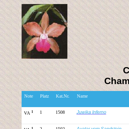
C
Cham
Note
Platz
Kat.Nr
.
Name
1
1
1508
Juwika
Inferno
VA
1
2
1502
Avatar
vom
Sandstein