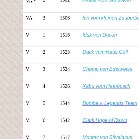
VA
VA
3
1506
Ian
vom
kleinen
Zauberbe
V
1
1516
Idux
von
Dacon
V
2
1523
Dack
vom
Haus
Goff
V
3
1524
Champ
von
Edelweiss
V
4
1526
Xabu
vom
Heerbusch
V
5
1544
Bomba v. Legends Team
V
6
1542
Clark Hope of Dawn
V
7
1517
Montey
von
Silvalacus