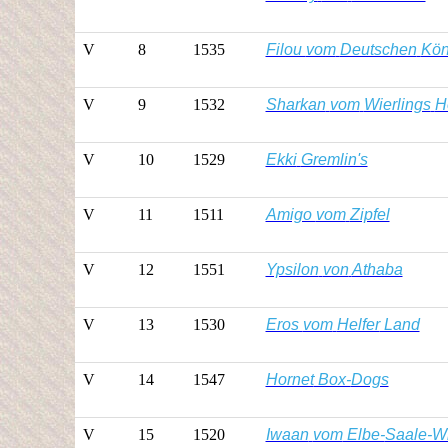
V
8
1535
Filou
vom
Deutschen
Kön
V
9
1532
Sharkan
vom
Wierlings
H
V
10
1529
Ekki
Gremlin's
V
11
1511
Amigo
vom
Zipfel
V
12
1551
Ypsilon
von
Athaba
V
13
1530
Eros
vom
Helfer
Land
V
14
1547
Hornet
Box-
Dogs
V
15
1520
Iwaan
vom
Elbe-
Saale-W