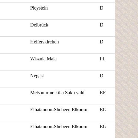
Pleystein
D
Delbrück
D
Helferskirchen
D
Wisznia
Mala
PL
Negast
D
Metsanurme
küla
Saku
vald
EF
Elbatanoon
-
Shebeen
Elkoom
EG
Elbatanoon
-
Shebeen
Elkoom
EG