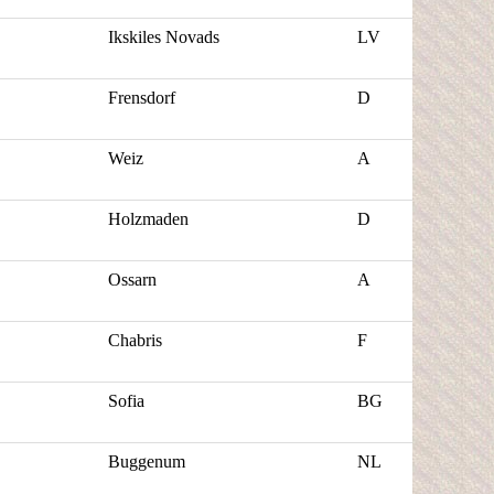
Ikskiles
Novads
LV
Frensdorf
D
Weiz
A
Holzmaden
D
Ossarn
A
Chabris
F
Sofia
BG
Buggenum
NL