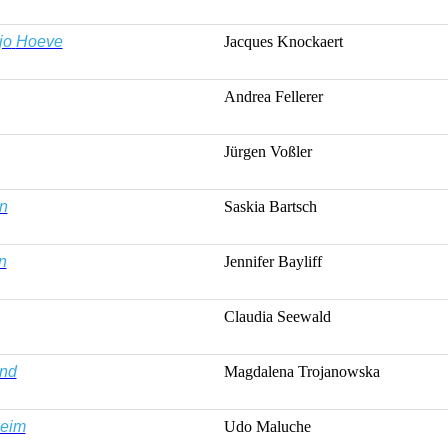
jo
Hoeve
Jacques
Knockaert
Andrea
Fellerer
Jürgen
Voßler
n
Saskia
Bartsch
n
Jennifer
Bayliff
Claudia
Seewald
nd
Magdalena
Trojanowska
eim
Udo
Maluche